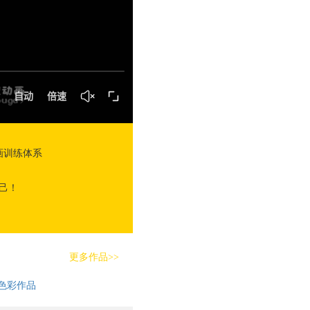
画训练体系
己！
更多作品>>