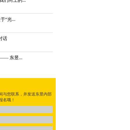
们向上的...
“光...
对话
 东昱...
间与您联系，并发送东昱内部
报名哦！