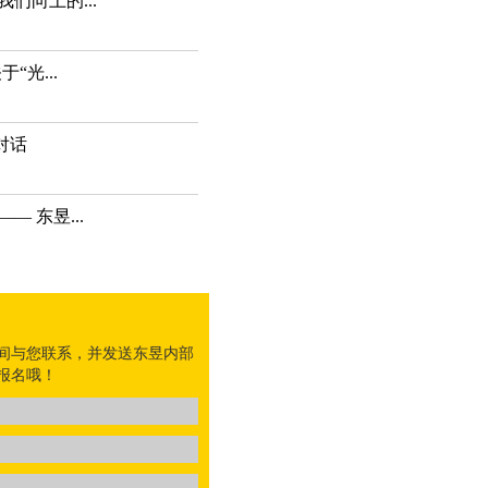
们向上的...
“光...
对话
 东昱...
间与您联系，并发送东昱内部
报名哦！