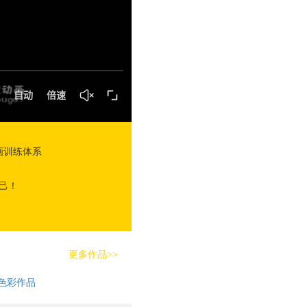
画训练体系
己！
更多作品>>